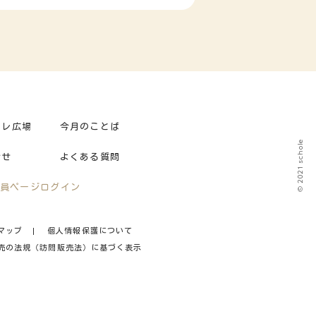
ーレ広場
今月のことば
© 2021 schole
合せ
よくある質問
員ページログイン
マップ
個人情報保護について
売の法規（訪問販売法）に基づく表示