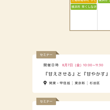
三島郡島本町 子どもが『学
横浜市 
横浜市 早くしなさい！と言
セミナー
8月7日（金）10:00～11:30
開催日時
『甘えさせる』と『甘やかす
関東・甲信越
東京都
杉並区
セミナー