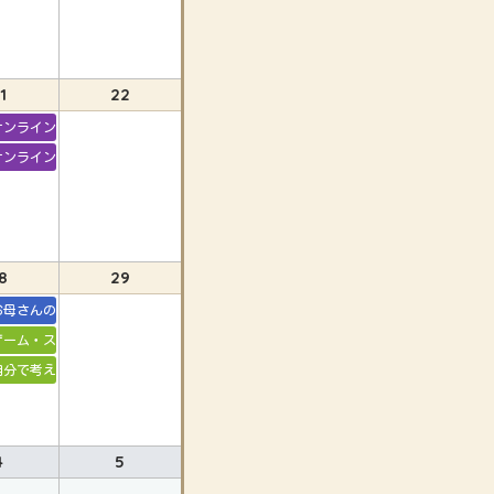
1
22
甘やかす」の違い
オンライン 自分で考え行動する子に育てる
つ生活習慣
オンライン ゲーム・スマホとの付き合い方
8
29
情コントロール
お母さんの笑顔が子どものエネルギー！！
をつける
ゲーム・スマホとの付き合い方
になる
自分で考えて行動する子に育てる
る子に育てる
甘やかす」の違い
4
5