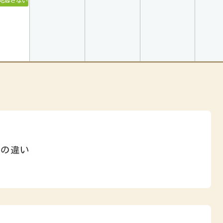
校に行きたくない！』と言ったとき
見逃さないで！子どもの心のSOS
わない２学期の始め方
』の違い