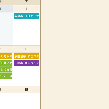
金
土
1
1
広島市 「甘えさせる」と「甘やかす」の違い
7
8
やかす」の違い
子どもが伸びる生活習慣
京田辺市 やる気を引き出す親になる
の過ごし方
『甘えさせる』と『甘やかす』の違い
川崎市 オンライン ゲーム・スマホとの付き合い方
「甘えさせる」「甘やかす」の違い
ゲーム・スマホとの付き合い方
4
15