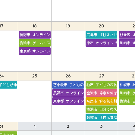
17
18
19
20
2
長野市 オンライン 乳幼児に大切なこと
広島市 「甘えさせる」と「
杉並区 
横浜市 ゲーム・スマホとの付き合い方
津市 オンライン やる気が育
川崎市 
東京都 オンライン 乳幼児期に大切なこと
24
25
26
27
2
子どもが伸びる生活習慣
苫小牧市 子どものやる気を引き出す親になる
柏市 子どもの反抗と親の感
札幌市 
長野市 オンライン 児童期・思春期に大切なこと
金沢市 得意を伸ばして自信
川崎市 
東京都 オンライン 児童期・思春期に大切なこと
奈良市 やる気を引き出す親
横浜市 
横浜市 自分で考えて行動す
倉敷市 「甘えさせる」と「
31
1
2
3