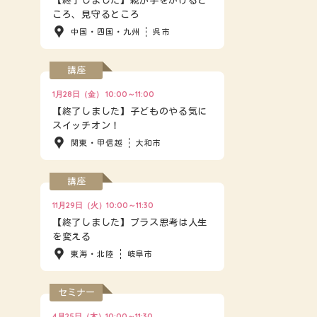
【終了しました】親が手をかけると
ころ、見守るところ
中国・四国・九州
呉市
講座
1月28日（金） 10:00～11:00
【終了しました】子どものやる気に
スイッチオン！
関東・甲信越
大和市
講座
11月29日（火）10:00～11:30
【終了しました】プラス思考は人生
を変える
東海・北陸
岐阜市
セミナー
4月25日（木）10:00～11:30