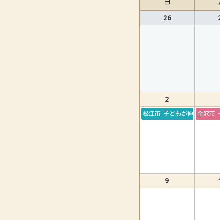
日
26
2
松江市 子どもが伸びる生活
金沢市 
9