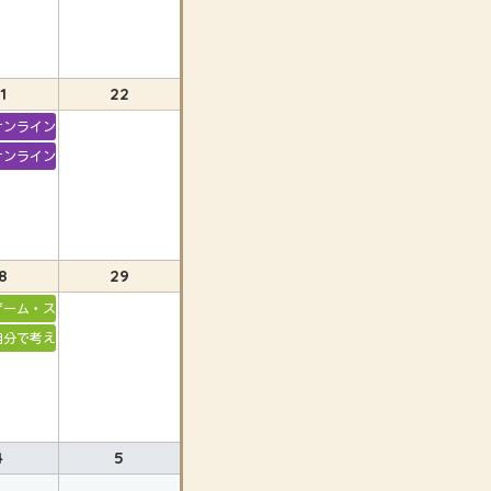
1
22
オンライン 自分で考え行動する子に育てる
オンライン ゲーム・スマホとの付き合い方
8
29
情コントロール
ゲーム・スマホとの付き合い方
る子に育てる
自分で考えて行動する子に育てる
4
5