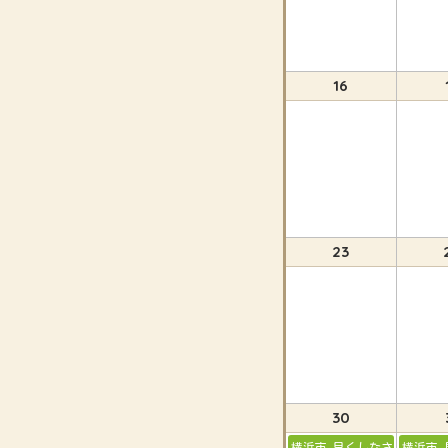
16
23
30
横浜市 早くしなさい！と言
横浜市 