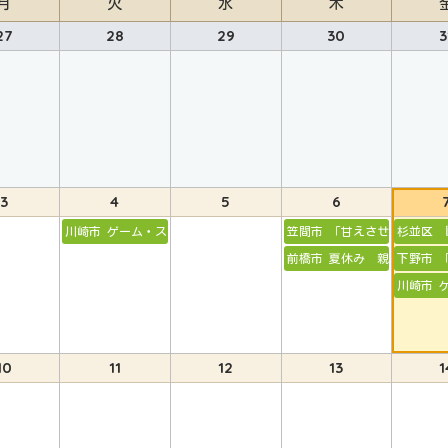
月
火
水
木
27
28
29
30
3
3
4
5
6
川崎市 ゲーム・スマホとの付き合い方
笠間市 「甘えさせる」「甘
杉並区 
前橋市 夏休み 親子の時間
下野市 
川崎市 
10
11
12
13
1