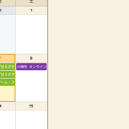
金
土
1
1
7
8
やかす」の違い
『甘えさせる』と『甘やかす』の違い
川崎市 オンライン ゲーム・スマホとの付き合い方
の過ごし方
「甘えさせる」「甘やかす」の違い
ゲーム・スマホとの付き合い方
4
15