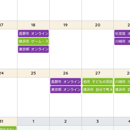
17
18
19
20
2
長野市 オンライン 乳幼児に大切なこと
杉並区 
横浜市 ゲーム・スマホとの付き合い方
川崎市 
東京都 オンライン 乳幼児期に大切なこと
24
25
26
27
2
長野市 オンライン 児童期・思春期に大切なこと
柏市 子どもの反抗と親の感
川崎市 
東京都 オンライン 児童期・思春期に大切なこと
横浜市 自分で考えて行動す
横浜市 
31
1
2
3
わない２学期の始め方
見逃さないで！子どもの心のSOS