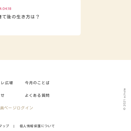
4.04.18
育て後の生き方は？
ーレ広場
今月のことば
© 2021 schole
合せ
よくある質問
員ページログイン
マップ
個人情報保護について